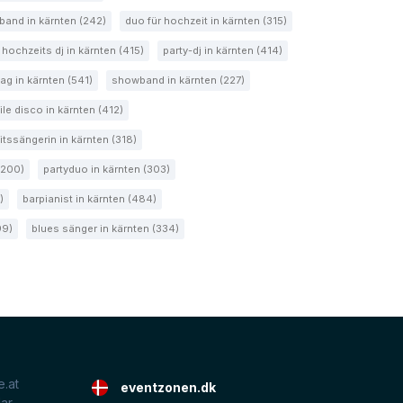
band in kärnten (242)
duo für hochzeit in kärnten (315)
hochzeits dj in kärnten (415)
party-dj in kärnten (414)
tag in kärnten (541)
showband in kärnten (227)
le disco in kärnten (412)
tssängerin in kärnten (318)
(200)
partyduo in kärnten (303)
)
barpianist in kärnten (484)
99)
blues sänger in kärnten (334)
.at
eventzonen.dk
lar