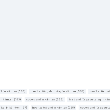
k in kärnten (548)
musiker für geburtstag in kärnten (588)
musiker für bet
in kärnten (193)
coverband in kärnten (288)
live band für geburtstag in kä
ker in kärnten (197)
hochzeitsband in kärnten (225)
coverband für geburts