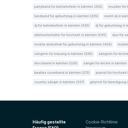
partyband für betriebsfeier in kärnten (252)
musiker für 
tanzband für geburtstag in kärnten (235)
event-dj in kär
dj für betriebsfeier in kärnten (425)
dj für geburtstag in 
alleinunterhalter für hochzeit in kärnten (545)
duo für s
mobile diskothek für geburtstag in kärnten (405)
mobile
sängerin für trauung in kärnten (338)
sängerin für kirche
discoband in kärnten (226)
sänger für kirche in kärnten
beatles coverband in kärnten (272)
pianist für hochzeit 
country sänger in kärnten (337)
gitarrist für beerdigung
Häufig gestellte
Cookie-Richtlinie
Fragen (FAQ)
Impressum