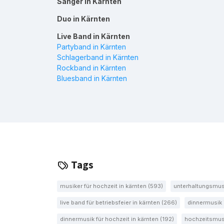
Sänger in Kärnten
Duo in Kärnten
Live Band in Kärnten
Partyband in Kärnten
Schlagerband in Kärnten
Rockband in Kärnten
Bluesband in Kärnten
Tags
musiker für hochzeit in kärnten (593)
unterhaltungsmusi
live band für betriebsfeier in kärnten (266)
dinnermusik 
dinnermusik für hochzeit in kärnten (192)
hochzeitsmusi