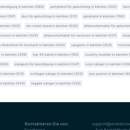
beerdigung in kärnten (586)
partyband für geburtstag in kärnten (250)
tanz
nten (397)
duo für geburtstag in kärnten (312)
galaband in kärnten (198)
kärnten (423)
ein-mann-band in kärnten (530)
alleinunterhalter für geburts
enioren in kärnten (304)
alleinunterhalter für senioren in kärnten (531)
mobi
 diskothek für hochzeit in kärnten (409)
sängerin in kärnten (354)
hochzei
 in kärnten (339)
top 40 band in kärnten (195)
country musiker in kärnten 
 (356)
sängerin für beerdigung in kärnten (347)
soul sänger in kärnten (336
in kärnten (512)
schlager sänger in kärnten (332)
jazz pianist in kärnten (4
 in kärnten (443)
reggae sänger in kärnten (333)
Kontaktieren Sie uns
support@eventzone
Eventzone
- Zum Kontaktformu