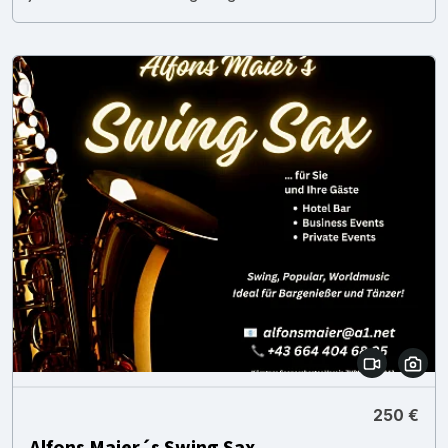
250 €
Alfons Maier´s Swing Sax