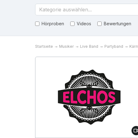
Kategorie auswählen...
Hörproben
Videos
Bewertungen
Startseite
Musiker
Live Band
Partyband
Kärn