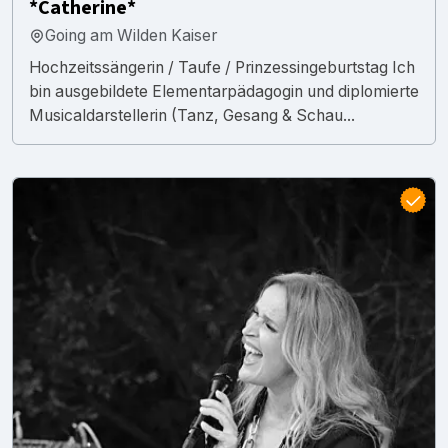
*Catherine*
Going am Wilden Kaiser
Hochzeitssängerin / Taufe / Prinzessingeburtstag Ich
bin ausgebildete Elementarpädagogin und diplomierte
Musicaldarstellerin (Tanz, Gesang & Schau...