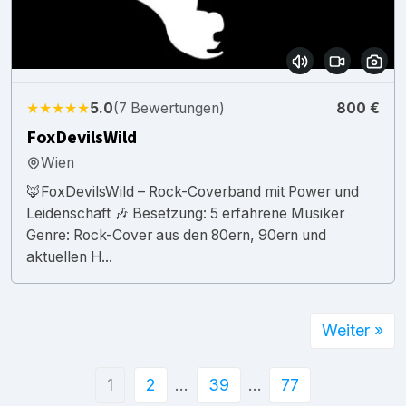
★★★★★
5.0
(7 Bewertungen)
800 €
FoxDevilsWild
Wien
🦊FoxDevilsWild – Rock-Coverband mit Power und
Leidenschaft 🎶 Besetzung: 5 erfahrene Musiker
Genre: Rock-Cover aus den 80ern, 90ern und
aktuellen H...
Weiter »
1
2
…
39
…
77