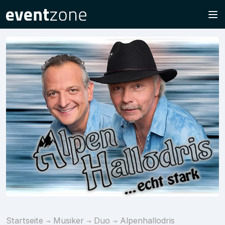
Startseite
Musiker
Duo
Alpenhallodris