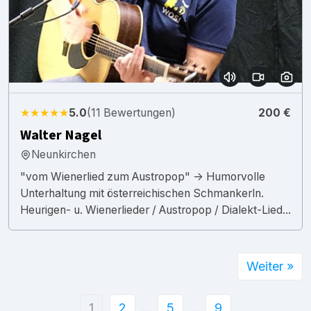
★★★★★
5.0
(11 Bewertungen)
200 €
Walter Nagel
Neunkirchen
"vom Wienerlied zum Austropop" -> Humorvolle
Unterhaltung mit österreichischen Schmankerln.
Heurigen- u. Wienerlieder / Austropop / Dialekt-Lied...
Weiter »
1
2
…
5
…
9