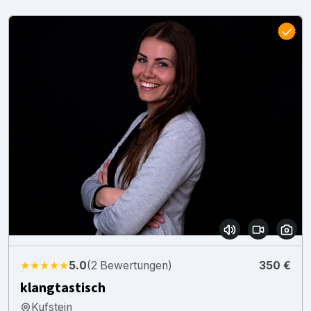
★★★★★
5.0
(2 Bewertungen)
350 €
klangtastisch
Kufstein