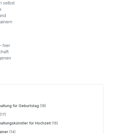
n selbst
e
und
tainern
– hier
chaft
ngenen
haltung für Geburtstag
(18)
(17)
haltungskünstler für Hochzeit
(16)
tainer
(14)