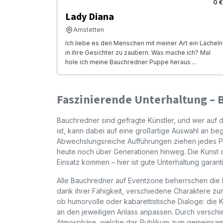
0 €
Lady Diana
Amstetten
Ich liebe es den Menschen mit meiner Art ein Lächeln
in ihre Gesichter zu zaubern. Was mache ich? Mal
hole ich meine Bauchredner Puppe heraus ...
Faszinierende Unterhaltung – 
Bauchredner sind gefragte Künstler, und wer auf 
ist, kann dabei auf eine großartige Auswahl an be
Abwechslungsreiche Aufführungen ziehen jedes Pub
heute noch über Generationen hinweg. Die Kunst 
Einsatz kommen – hier ist gute Unterhaltung garanti
Alle Bauchredner auf Eventzone beherrschen die K
dank ihrer Fähigkeit, verschiedene Charaktere zum
ob humorvolle oder kabarettistische Dialoge: die
an den jeweiligen Anlass anpassen. Durch verschi
Atmosphäre, welche das Publikum zum gemeinsamen