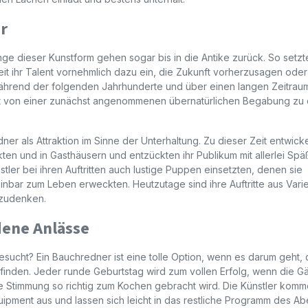
r
ge dieser Kunstform gehen sogar bis in die Antike zurück. So setzt
eit ihr Talent vornehmlich dazu ein, die Zukunft vorherzusagen oder
ährend der folgenden Jahrhunderte und über einen langen Zeitrau
t von einer zunächst angenommenen übernatürlichen Begabung zu 
er als Attraktion im Sinne der Unterhaltung. Zu dieser Zeit entwick
en und in Gasthäusern und entzückten ihr Publikum mit allerlei Spä
tler bei ihren Auftritten auch lustige Puppen einsetzten, denen sie
einbar zum Leben erweckten. Heutzutage sind ihre Auftritte aus Vari
zudenken.
dene Anlässe
sucht? Ein Bauchredner ist eine tolle Option, wenn es darum geht, 
finden. Jeder runde Geburtstag wird zum vollen Erfolg, wenn die G
 Stimmung so richtig zum Kochen gebracht wird. Die Künstler kom
pment aus und lassen sich leicht in das restliche Programm des A