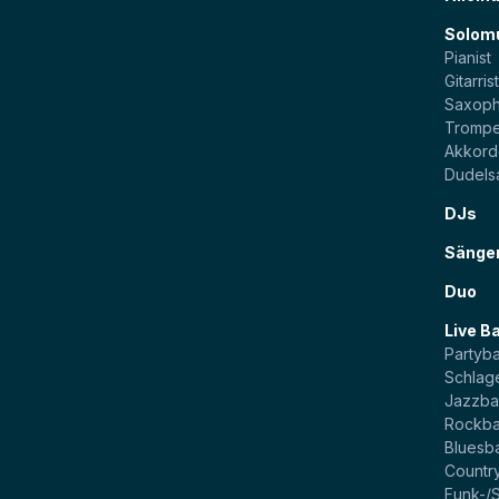
Solom
Pianist
Gitarris
Saxoph
Trompe
Akkord
Dudels
DJs
Sänge
Duo
Live B
Partyb
Schlag
Jazzb
Rockb
Bluesb
Countr
Funk-/