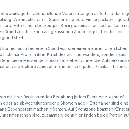
 Showeinlage für abendfüllende Veranstaltungen außerhalb der ei
altung, Weihnachtsfeiern, Sommerfeste oder Firmenjubiläen – gerad
entierte Entertainer überzeugen. Beim gemeinsamen Lachen kann m
n Grundstein für einen ausgelassenen Abend legen, bei dem ein
grund steht.
können auch bei einem Stadtfest oder einer anderen öffentlichen
ind nicht nur Profis in ihrer Kunst des Stimmenwunders, sondern auc
 Denn diese Meister der Flexibilität ziehen schnell die Aufmerksamke
chaffen eine lockere Atmosphäre, in der sich jedes Publikum fallen la
hen mit ihrer faszinierenden Begabung jedem Event eine wahrhaft
ion oder als abwechslungsreiche Showeinlage – Entertainer sind eine
was ganz Besonderem machen möchten. Auf Eventzone kommen Künstle
 Bühnenmenschen sind, zusammen, denn hier finden beide Partien au