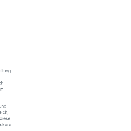
altung
ch
um
 und
eich,
 diese
ockere