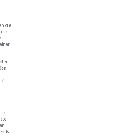
en die
 die
m
einer
elten
ßen.
etés
die
äste
men
bends