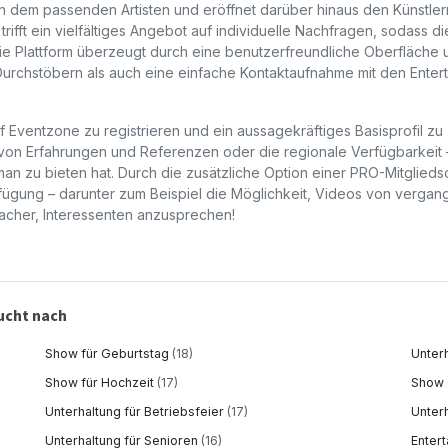
h dem passenden Artisten und eröffnet darüber hinaus den Künstler
trifft ein vielfältiges Angebot auf individuelle Nachfragen, sodass di
 Plattform überzeugt durch eine benutzerfreundliche Oberfläche 
s Durchstöbern als auch eine einfache Kontaktaufnahme mit den Enter
f Eventzone zu registrieren und ein aussagekräftiges Basisprofil zu
n von Erfahrungen und Referenzen oder die regionale Verfügbarkeit 
an zu bieten hat. Durch die zusätzliche Option einer
PRO
-Mitglieds
fügung – darunter zum Beispiel die Möglichkeit, Videos von verga
infacher, Interessenten anzusprechen!
ucht nach
Show für Geburtstag
(18)
Unter
Show für Hochzeit
(17)
Show
Unterhaltung für Betriebsfeier
(17)
Unter
Unterhaltung für Senioren
(16)
Enter