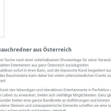
Bauchredner aus Österreich
der Suche nach einer unterhaltsamen Showeinlage für seine Veranst
gabten Entertainern aus ganz Österreich zurückgreifen.
likum sofort in ihren Bann, und die klassische Kunst begeistert au
des Bauchredens kann daher bei vielen unterschiedlichen Events z
ert!
unst des lebendigen und interaktiven Entertainments in Perfektion
 Leben zu erwecken, bieten sich vielfältige Möglichkeiten. Ganz gl
 Künstler bieten eine ganze Bandbreite an Aufführungen und können
edene Stimmen und schauspielerische Elemente schaffen sie eine l
 Lachen einlädt und bestens unterhält.