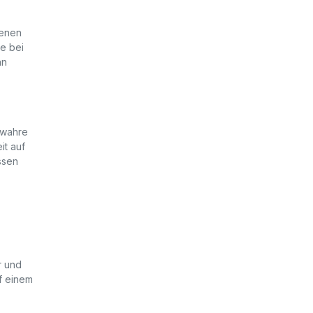
genen
e bei
an
h wahre
it auf
ssen
r und
f einem