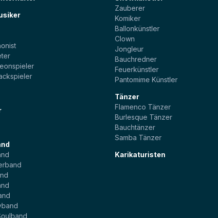
Zauberer
usiker
Komiker
Ballonkünstler
t
Clown
onist
Jongleur
ter
Bauchredner
eonspieler
Feuerkünstler
ackspieler
Pantomime Künstler
Tänzer
Flamenco Tänzer
r
Burlesque Tänzer
Bauchtänzer
Samba Tänzer
and
and
Karikaturisten
erband
and
and
and
yband
Soulband