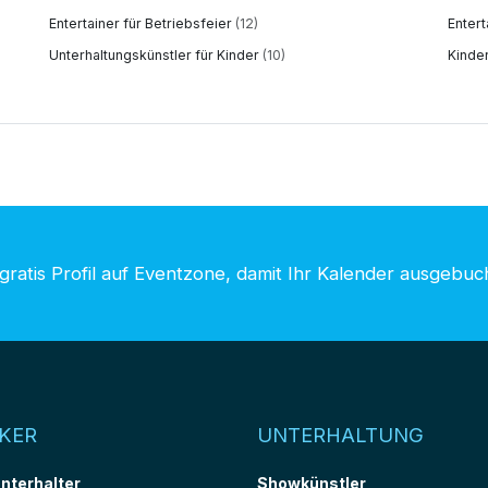
Entertainer für Betriebsfeier
(12)
Entert
Unterhaltungskünstler für Kinder
(10)
Kinde
 gratis Profil auf Eventzone, damit Ihr Kalender ausgebuc
KER
UNTERHALTUNG
unterhalter
Showkünstler