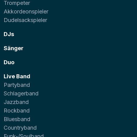
Trompeter
Akkordeonspieler
Dudelsackspieler
DJs
Sänger
Duo
Live Band
Partyband
Schlagerband
Jazzband
Rockband
Bluesband
Countryband
Funk-/Soulband