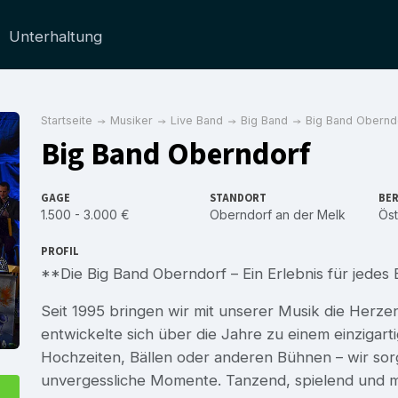
Unterhaltung
Startseite
Musiker
Live Band
Big Band
Big Band Obernd
Big Band Oberndorf
GAGE
STANDORT
BER
1.500 - 3.000 €
Oberndorf an der Melk
Öst
PROFIL
**Die Big Band Oberndorf – Ein Erlebnis für jedes
Seit 1995 bringen wir mit unserer Musik die Herz
entwickelte sich über die Jahre zu einem einzigar
Hochzeiten, Bällen oder anderen Bühnen – wir sor
unvergessliche Momente. Tanzend, spielend und mit