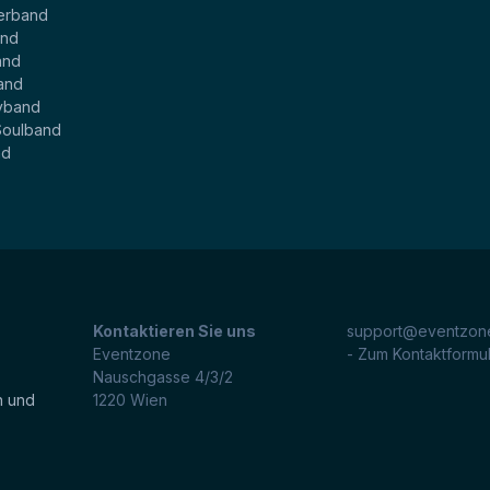
erband
and
and
and
yband
Soulband
nd
Kontaktieren Sie uns
support@eventzone
Eventzone
- Zum Kontaktformu
Nauschgasse 4/3/2
n und
1220
Wien