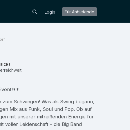
Für Anbietende
Login
orf
EICHE
erreichweit
 Event!**
en zum Schwingen! Was als Swing begann,
tigen Mix aus Funk, Soul und Pop. Ob auf
gen mit unserer mitreißenden Energie für
 voller Leidenschaft – die Big Band