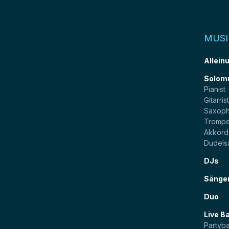
MUSI
Allein
Solom
Pianist
Gitarris
Saxoph
Trompe
Akkord
Dudels
DJs
Sänge
Duo
Live B
Partyb