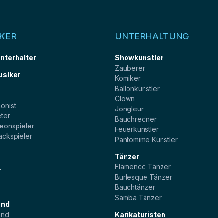
KER
UNTERHALTUNG
unterhalter
Showkünstler
Zauberer
usiker
Komiker
Ballonkünstler
t
Clown
onist
Jongleur
ter
Bauchredner
eonspieler
Feuerkünstler
ackspieler
Pantomime Künstler
Tänzer
Flamenco Tänzer
r
Burlesque Tänzer
Bauchtänzer
Samba Tänzer
and
and
Karikaturisten