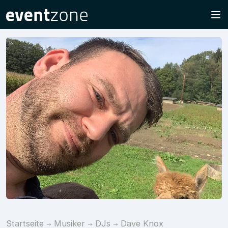
Startseite
Musiker
DJs
Dave Knox