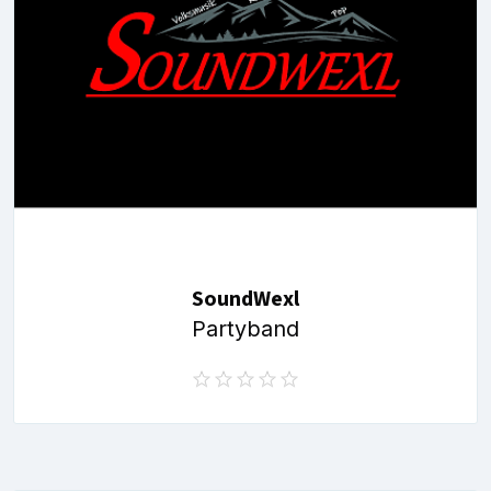
SoundWexl
Partyband