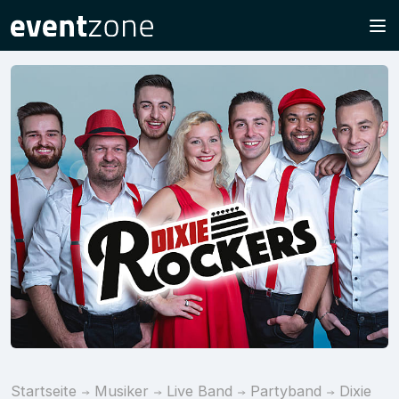
Startseite
Musiker
Live Band
Partyband
Dixie