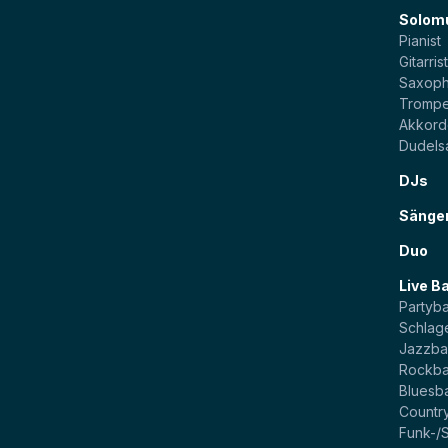
Solom
Pianist
Gitarris
Saxoph
Trompe
Akkord
Dudels
DJs
Sänge
Duo
Live B
Partyb
Schlag
Jazzb
Rockb
Bluesb
Countr
Funk-/