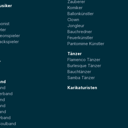
Zauberer
usiker
Komiker
Ballonkünstler
t
Clown
onist
Jongleur
ter
Bauchredner
eonspieler
Feuerkünstler
ackspieler
Pantomime Künstler
Tänzer
Flamenco Tänzer
r
Burlesque Tänzer
Bauchtänzer
Samba Tänzer
and
and
Karikaturisten
erband
and
and
and
yband
Soulband