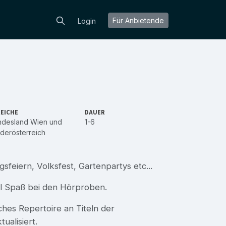
Für Anbietende
Login
EICHE
DAUER
ndesland Wien
und
1-6
derösterreich
sfeiern, Volksfest, Gartenpartys etc...
el Spaß bei den Hörproben.
hes Repertoire an Titeln der
ualisiert.