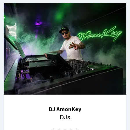
DJ AmonKey
DJs