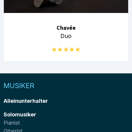
Chavée
Duo
MUSIKER
Alleinunterhalter
Solomusiker
Pianist
Gitarrist