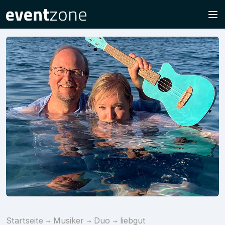
Startseite
Musiker
Duo
liebgut