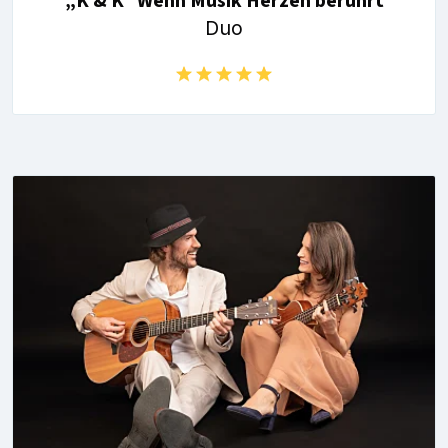
„K & K“ Wenn Musik Herzen berührt
Duo