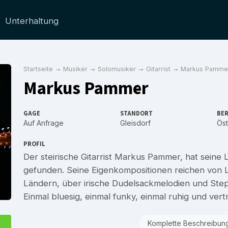
Unterhaltung
Startseite
Musiker
Solomusiker
Gitarrist
Markus Pamme
Markus Pammer
GAGE
STANDORT
BER
Auf Anfrage
Gleisdorf
Öst
PROFIL
Der steirische Gitarrist Markus Pammer, hat seine L
gefunden. Seine Eigenkompositionen reichen von 
Ländern, über irische Dudelsackmelodien und Stepp
Einmal bluesig, einmal funky, einmal ruhig und ver
Komplette Beschreibun