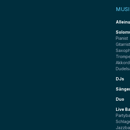
MUSI
Allein
Solom
Pianist
Gitarris
Saxoph
Trompe
Akkord
Dudels
DJs
Sänge
Duo
Live B
Partyb
Schlag
Jazzb