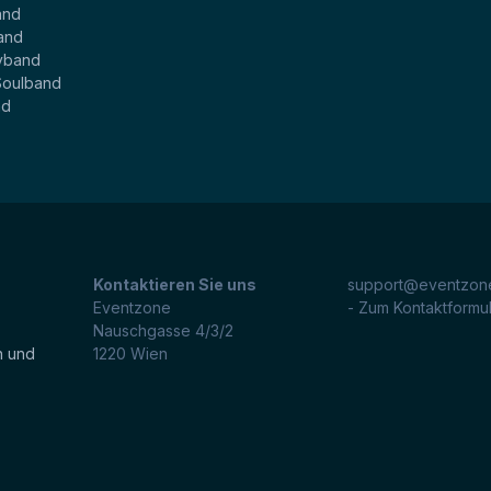
and
and
yband
Soulband
nd
Kontaktieren Sie uns
support@eventzone
Eventzone
- Zum Kontaktformu
Nauschgasse 4/3/2
n und
1220
Wien