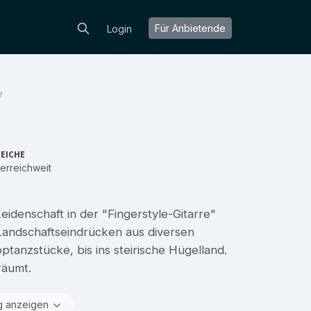
Für Anbietende
Login
r
EICHE
erreichweit
eidenschaft in der "Fingerstyle-Gitarre"
Landschaftseindrücken aus diversen
tanzstücke, bis ins steirische Hügelland.
träumt.
g anzeigen