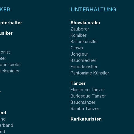
KER
UNTERHALTUNG
unterhalter
Showkünstler
Zauberer
usiker
Komiker
Ballonkünstler
t
Clown
onist
Jongleur
ter
Bauchredner
eonspieler
Feuerkünstler
ackspieler
Pantomime Künstler
Tänzer
Flamenco Tänzer
r
Burlesque Tänzer
Bauchtänzer
Samba Tänzer
and
and
Karikaturisten
erband
and