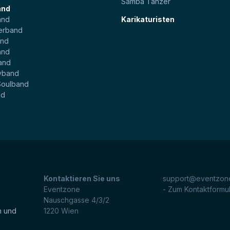
Samba Tänzer
and
and
Karikaturisten
erband
and
and
and
yband
Soulband
nd
Kontaktieren Sie uns
support@eventzone
Eventzone
- Zum Kontaktformu
Nauschgasse 4/3/2
n und
1220
Wien