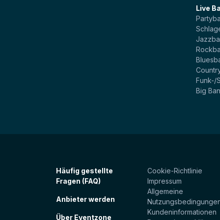
Live B
Partyb
Schlag
Jazzb
Rockb
Bluesb
Countr
Funk-/
Big Ba
Häufig gestellte
Cookie-Richtlinie
Fragen (FAQ)
Impressum
Allgemeine
Anbieter werden
Nutzungsbedingunge
Kundeninformationen
Über Eventzone