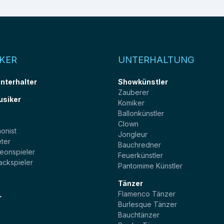
KER
UNTERHALTUNG
unterhalter
Showkünstler
Zauberer
usiker
Komiker
Ballonkünstler
t
Clown
onist
Jongleur
ter
Bauchredner
eonspieler
Feuerkünstler
ackspieler
Pantomime Künstler
Tänzer
Flamenco Tänzer
r
Burlesque Tänzer
Bauchtänzer