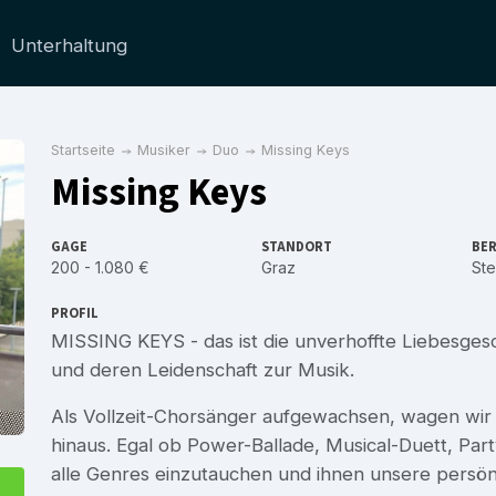
Unterhaltung
Startseite
Musiker
Duo
Missing Keys
Missing Keys
GAGE
STANDORT
BER
200 - 1.080 €
Graz
Ste
PROFIL
MISSING KEYS - das ist die unverhoffte Liebesge
und deren Leidenschaft zur Musik.
Als Vollzeit-Chorsänger aufgewachsen, wagen wir 
hinaus. Egal ob Power-Ballade, Musical-Duett, Part
alle Genres einzutauchen und ihnen unsere persönl