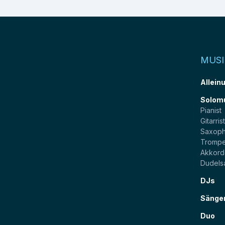
MUSI
Allein
Solom
Pianist
Gitarris
Saxoph
Trompe
Akkord
Dudels
DJs
Sänge
Duo