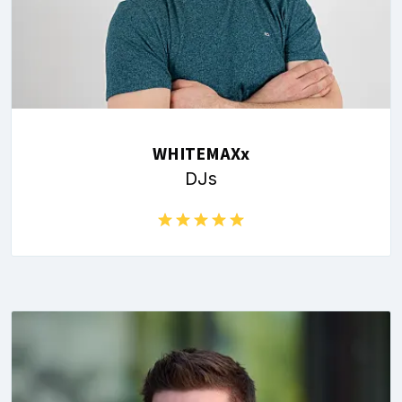
WHITEMAXx
DJs