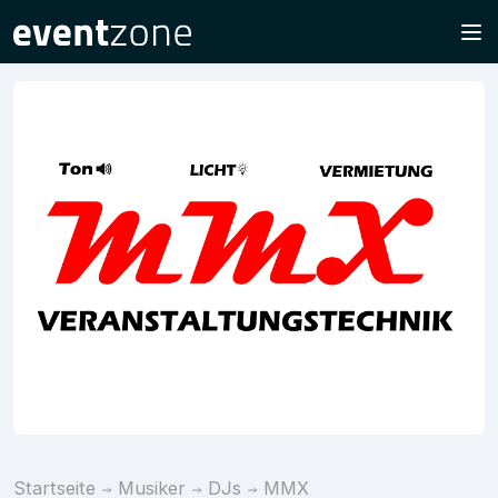
Startseite
Musiker
DJs
MMX