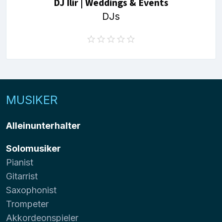
DJ Ilir | Weddings & Events
DJs
MUSIKER
Alleinunterhalter
Solomusiker
Pianist
Gitarrist
Saxophonist
Trompeter
Akkordeonspieler