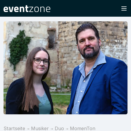
Startseite
Musiker
Duo
MomenTon