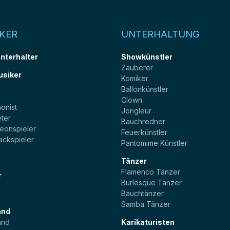
KER
UNTERHALTUNG
unterhalter
Showkünstler
Zauberer
usiker
Komiker
Ballonkünstler
t
Clown
onist
Jongleur
ter
Bauchredner
eonspieler
Feuerkünstler
ackspieler
Pantomime Künstler
Tänzer
Flamenco Tänzer
r
Burlesque Tänzer
Bauchtänzer
Samba Tänzer
and
and
Karikaturisten