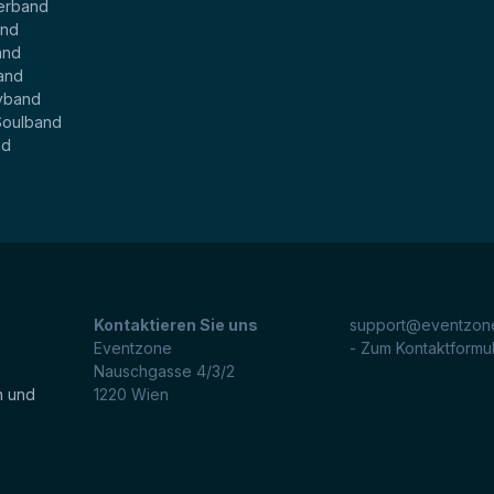
erband
and
and
and
yband
Soulband
nd
Kontaktieren Sie uns
support@eventzone
Eventzone
- Zum Kontaktformu
Nauschgasse 4/3/2
n und
1220
Wien