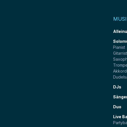
MUSI
Allein
Solom
Pianist
Gitarris
Saxoph
Trompe
Akkord
Dudels
DJs
Sänge
Duo
Live B
Partyb