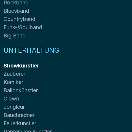
Rockband
Bluesband
Countryband
Funk-/Soulband
Big Band
UNTERHALTUNG
Showkünstler
Zauberer
Komiker
Ballonkünstler
Clown
Jongleur
Bauchredner
Feuerkünstler
Pantomime Künstler