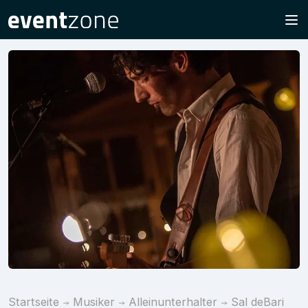
Startseite
Musiker
Alleinunterhalter
Sal deBari