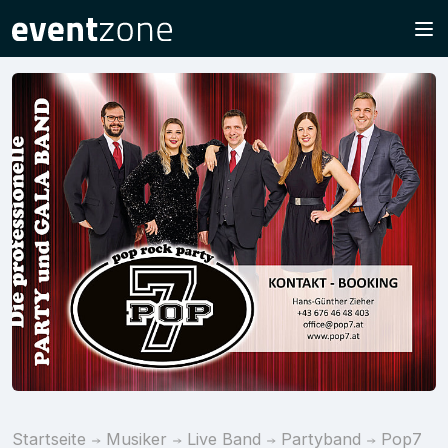
Startseite
Musiker
Live Band
Partyband
Pop7