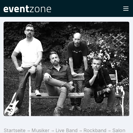
Startseite
Musiker
Live Band
Rockband
Salon