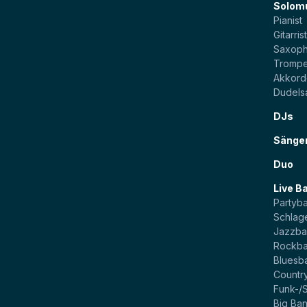
Solom
Pianist
Gitarris
Saxoph
Trompe
Akkord
Dudels
DJs
Sänge
Duo
Live B
Partyb
Schlag
Jazzb
Rockb
Bluesb
Countr
Funk-/
Big Ba