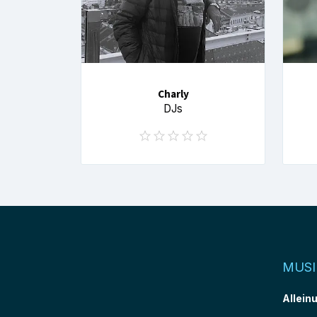
Charly
DJs
MUSI
Allein