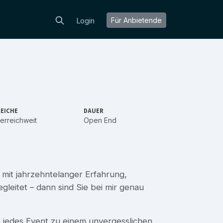
Für Anbietende
Login
EICHE
DAUER
erreichweit
Open End
 mit jahrzehntelanger Erfahrung,
gleitet – dann sind Sie bei mir genau
 jedes Event zu einem unvergesslichen