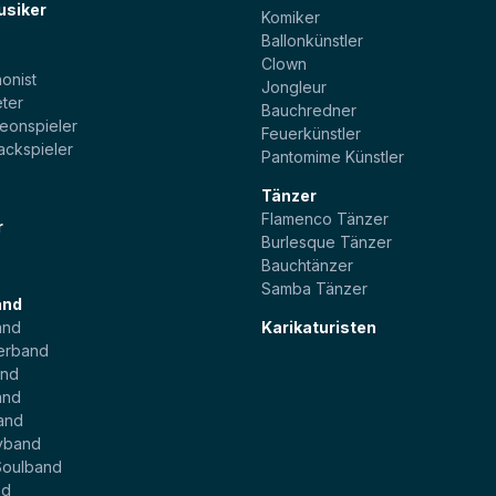
usiker
Komiker
Ballonkünstler
t
Clown
onist
Jongleur
ter
Bauchredner
eonspieler
Feuerkünstler
ackspieler
Pantomime Künstler
Tänzer
Flamenco Tänzer
r
Burlesque Tänzer
Bauchtänzer
Samba Tänzer
and
and
Karikaturisten
erband
and
and
and
yband
Soulband
nd