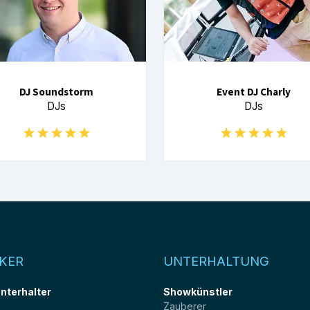
DJ Soundstorm
Event DJ Charly
DJs
DJs
KER
UNTERHALTUNG
unterhalter
Showkünstler
Zauberer