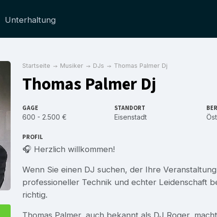
Unterhaltung
Startseite
Musiker
DJs
Thomas Palmer Dj
Thomas Palmer Dj
GAGE
STANDORT
BER
600 - 2.500 €
Eisenstadt
Öst
PROFIL
🎧 Herzlich willkommen!
Wenn Sie einen DJ suchen, der Ihre Veranstaltung
professioneller Technik und echter Leidenschaft be
richtig.
Thomas Palmer, auch bekannt als DJ Roger, macht