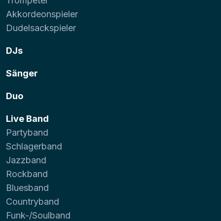
Trompeter
Akkordeonspieler
Dudelsackspieler
DJs
Sänger
Duo
Live Band
Partyband
Schlagerband
Jazzband
Rockband
Bluesband
Countryband
Funk-/Soulband