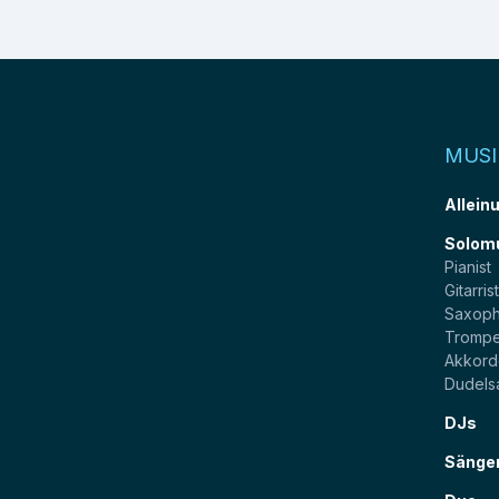
MUSI
Allein
Solom
Pianist
Gitarris
Saxoph
Trompe
Akkord
Dudels
DJs
Sänge