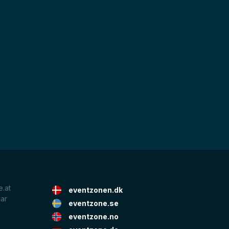
.at
eventzonen.dk
lar
eventzone.se
eventzone.no