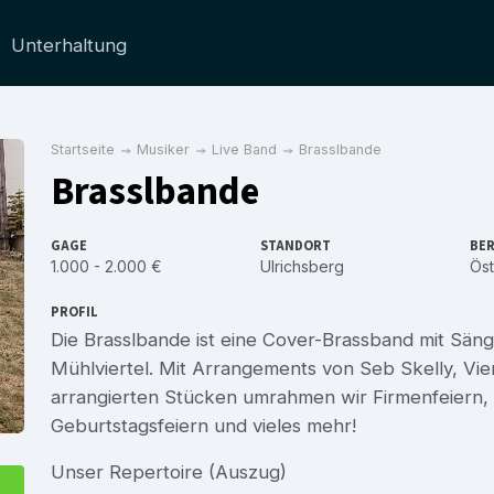
Unterhaltung
Startseite
Musiker
Live Band
Brasslbande
Brasslbande
GAGE
STANDORT
BER
1.000 - 2.000 €
Ulrichsberg
Öst
PROFIL
Die Brasslbande ist eine Cover-Brassband mit Säng
Mühlviertel. Mit Arrangements von Seb Skelly, Vie
arrangierten Stücken umrahmen wir Firmenfeiern,
Geburtstagsfeiern und vieles mehr!
Unser Repertoire (Auszug)