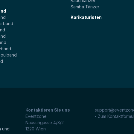
Bauchtänzer
Samba Tänzer
and
and
Karikaturisten
erband
and
and
and
yband
Soulband
nd
Kontaktieren Sie uns
support@eventzone
Eventzone
- Zum Kontaktformu
Nauschgasse 4/3/2
n und
1220
Wien