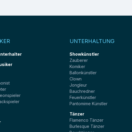
KER
UNTERHALTUNG
unterhalter
Showkünstler
Zauberer
usiker
Komiker
Ballonkünstler
t
Clown
onist
Jongleur
ter
Bauchredner
eonspieler
Feuerkünstler
ackspieler
Pantomime Künstler
Tänzer
Flamenco Tänzer
r
Burlesque Tänzer