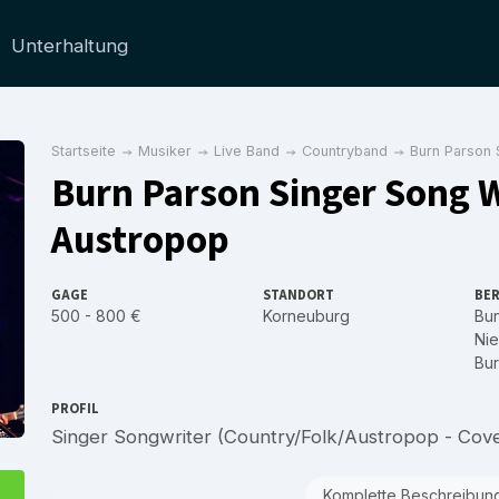
Unterhaltung
Startseite
Musiker
Live Band
Countryband
Burn Parson 
Burn Parson Singer Song W
Austropop
GAGE
STANDORT
BER
500 - 800 €
Korneuburg
Bu
Nie
Bu
PROFIL
Singer Songwriter (Country/Folk/Austropop - Co
Komplette Beschreibun