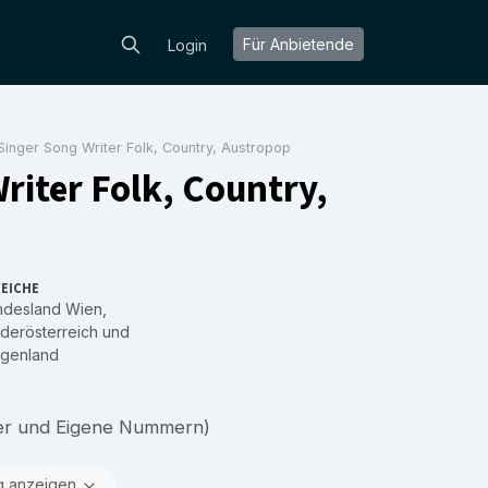
Für Anbietende
Login
Singer Song Writer Folk, Country, Austropop
riter Folk, Country,
EICHE
ndesland Wien
,
derösterreich
und
rgenland
ver und Eigene Nummern)
g anzeigen