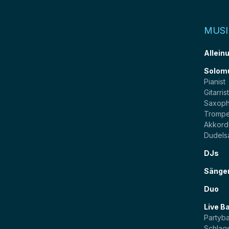
MUSI
Allein
Solom
Pianist
Gitarris
Saxoph
Trompe
Akkord
Dudels
DJs
Sänge
Duo
Live B
Partyb
Schlag