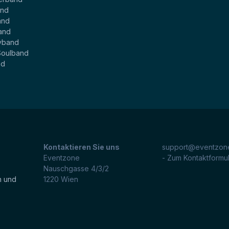
and
and
and
yband
Soulband
nd
Kontaktieren Sie uns
support@eventzone
Eventzone
- Zum Kontaktformu
Nauschgasse 4/3/2
n und
1220
Wien