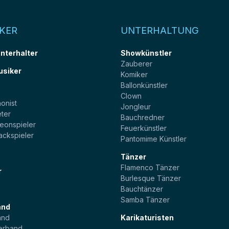
KER
UNTERHALTUNG
unterhalter
Showkünstler
Zauberer
usiker
Komiker
Ballonkünstler
t
Clown
onist
Jongleur
ter
Bauchredner
eonspieler
Feuerkünstler
ackspieler
Pantomime Künstler
Tänzer
Flamenco Tänzer
r
Burlesque Tänzer
Bauchtänzer
Samba Tänzer
and
and
Karikaturisten
erband