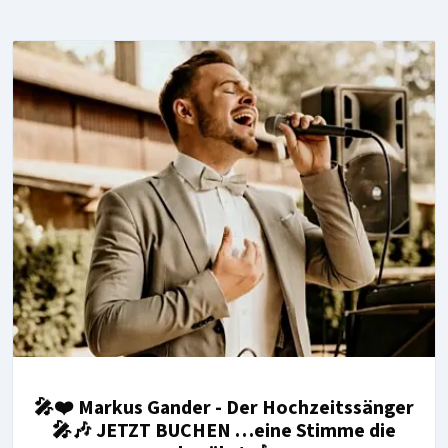
🎤❤️ Markus Gander - Der Hochzeitssänger
🎤🎶 JETZT BUCHEN …eine Stimme die