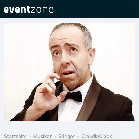
Startseite
Musiker
Sänger
ClaudioCiack