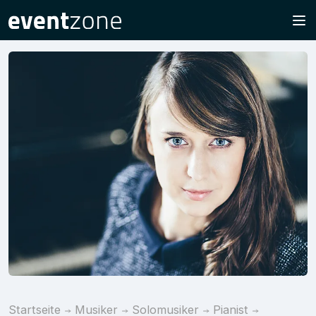
Startseite
Musiker
Solomusiker
Pianist