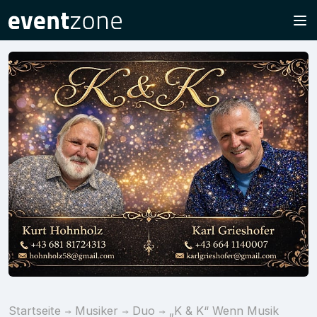
Startseite
Musiker
Duo
„K & K“ Wenn Musik