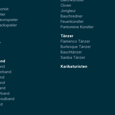
t
Clown
onist
Jongleur
ter
Bauchredner
eonspieler
Feuerkünstler
ackspieler
Pantomime Künstler
Tänzer
Flamenco Tänzer
r
Burlesque Tänzer
Bauchtänzer
Samba Tänzer
and
and
Karikaturisten
erband
and
and
and
yband
Soulband
nd