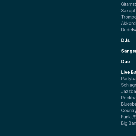
Gitarris
Saxoph
Trompe
Akkord
Dudels
DJs
Sänge
Duo
Live B
Partyb
Schlag
Jazzb
Rockb
Bluesb
Countr
Funk-/
Big Ba