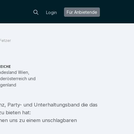
Für Anbietende
Login
Fetzer
EICHE
ndesland Wien
,
derösterreich
und
rgenland
anz, Party- und Unterhaltungsband die das
u bieten hat:
inen uns zu einem unschlagbaren