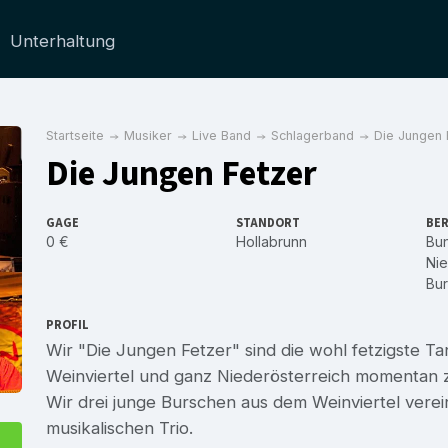
Unterhaltung
Startseite
Musiker
Live Band
Schlagerband
Die Jungen 
Die Jungen Fetzer
GAGE
STANDORT
BER
0 €
Hollabrunn
Bu
Nie
Bu
PROFIL
Wir "Die Jungen Fetzer" sind die wohl fetzigste T
Weinviertel und ganz Niederösterreich momentan z
Wir drei junge Burschen aus dem Weinviertel vere
musikalischen Trio.