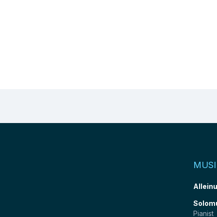
MUSI
Allein
Solom
Pianist