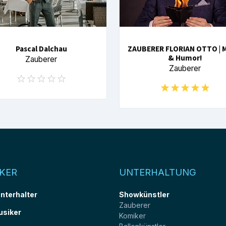
Pascal Dalchau
ZAUBERER FLORIAN OTTO | 
& Humor!
Zauberer
Zauberer
KER
UNTERHALTUNG
unterhalter
Showkünstler
Zauberer
usiker
Komiker