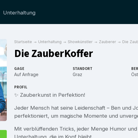
Unterhaltung
Startseite
Unterhaltung
Showkünstler
Zauberer
Die Zau
Die ZauberKoffer
GAGE
STANDORT
BER
Auf Anfrage
Graz
Öst
PROFIL
✨ Zauberkunst in Perfektion!
Jeder Mensch hat seine Leidenschaft – Ben und Jo
perfektioniert, um magische Momente und unverges
Mit verblüffenden Tricks, jeder Menge Humor und 
Unterhaltung, die im Kopf bleibt.