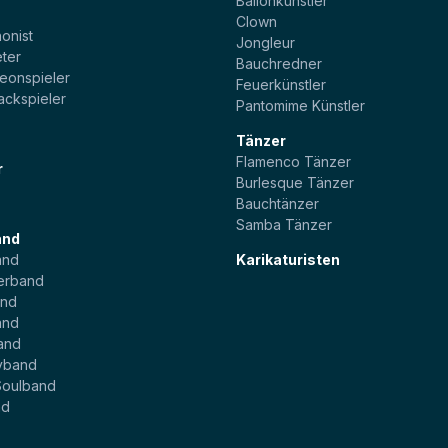
Ballonkünstler
t
Clown
onist
Jongleur
ter
Bauchredner
eonspieler
Feuerkünstler
ackspieler
Pantomime Künstler
Tänzer
Flamenco Tänzer
r
Burlesque Tänzer
Bauchtänzer
Samba Tänzer
and
and
Karikaturisten
erband
and
and
and
yband
Soulband
nd