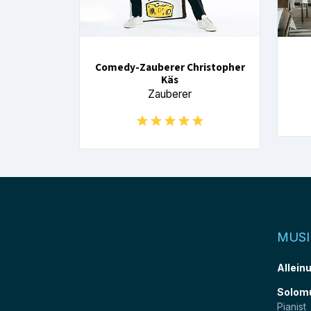
Comedy-Zauberer Christopher
Käs
Zauberer
MUSI
Allein
Solom
Pianist