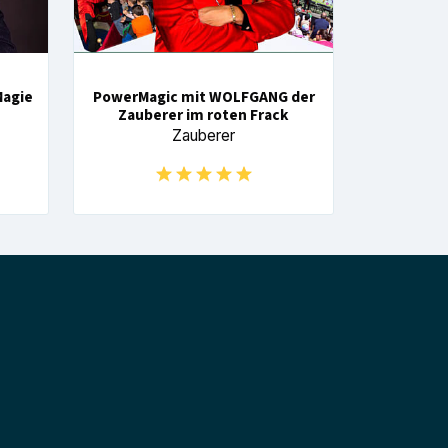
Magie
PowerMagic mit WOLFGANG der
Zauberer im roten Frack
Zauberer