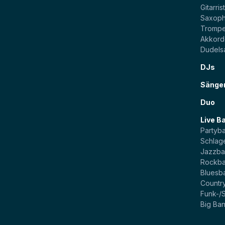
Gitarris
Saxoph
Trompe
Akkord
Dudels
DJs
Sänge
Duo
Live B
Partyb
Schlag
Jazzb
Rockb
Bluesb
Countr
Funk-/
Big Ba