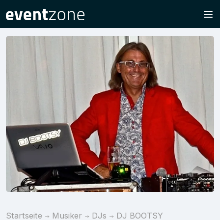
Startseite
Musiker
DJs
DJ BOOTSY