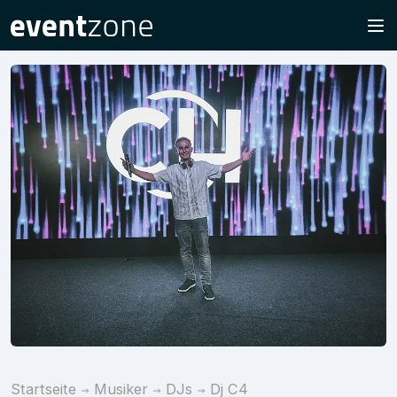
Startseite
Musiker
DJs
Dj C4