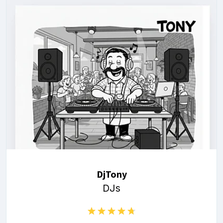
DjTony
DJs