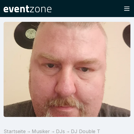
Startseite
Musiker
DJs
DJ Double T