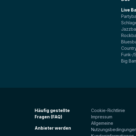
Live B
Partyb
Schlag
Jazzb
Rockb
Bluesb
Countr
Funk-/
Big Ba
Häufig gestellte
Cookie-Richtlinie
Fragen (FAQ)
Impressum
Allgemeine
Anbieter werden
Nutzungsbedingunge
Kundeninformationen