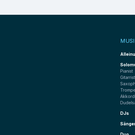
MUSI
Allein
Solom
Pianist
Gitarris
Saxoph
Trompe
Akkord
Dudels
DJs
Sänge
Duo