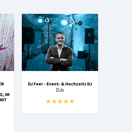
ER
DJ Feer - Event- & Hochzeits DJ
DJs
O, IM
MIT
H