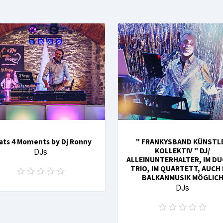
ats 4 Moments by Dj Ronny
" FRANKYSBAND KÜNSTL
KOLLEKTIV " DJ/
DJs
ALLEINUNTERHALTER, IM DU
TRIO, IM QUARTETT, AUCH 
BALKANMUSIK MÖGLIC
DJs