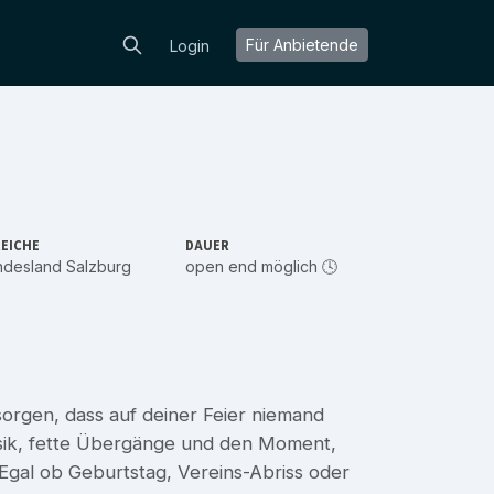
Für Anbietende
Login
EICHE
DAUER
ndesland Salzburg
open end möglich 🕓
 sorgen, dass auf deiner Feier niemand
 Musik, fette Übergänge und den Moment,
Egal ob Geburtstag, Vereins-Abriss oder