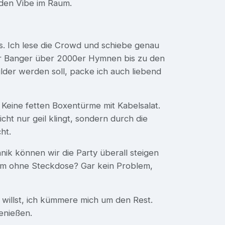
 den Vibe im Raum.
ts. Ich lese die Crowd und schiebe genau
er Banger über 2000er Hymnen bis zu den
der werden soll, packe ich auch liebend
Keine fetten Boxentürme mit Kabelsalat.
ht nur geil klingt, sondern durch die
ht.
ik können wir die Party überall steigen
lm ohne Steckdose? Gar kein Problem,
n willst, ich kümmere mich um den Rest.
enießen.