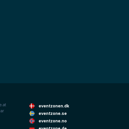
.at
eventzonen.dk
lar
eventzone.se
eventzone.no
eventzone.de