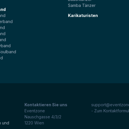
Samba Tänzer
and
and
Karikaturisten
erband
and
and
and
yband
Soulband
nd
Kontaktieren Sie uns
support@eventzone
Eventzone
- Zum Kontaktformu
Nauschgasse 4/3/2
n und
1220
Wien