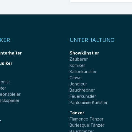
KER
UNTERHALTUNG
unterhalter
Showkünstler
Zauberer
usiker
Komiker
Ballonkünstler
t
Clown
onist
Jongleur
ter
Bauchredner
eonspieler
Feuerkünstler
ackspieler
Pantomime Künstler
Tänzer
Flamenco Tänzer
r
Burlesque Tänzer
Bauchtänzer