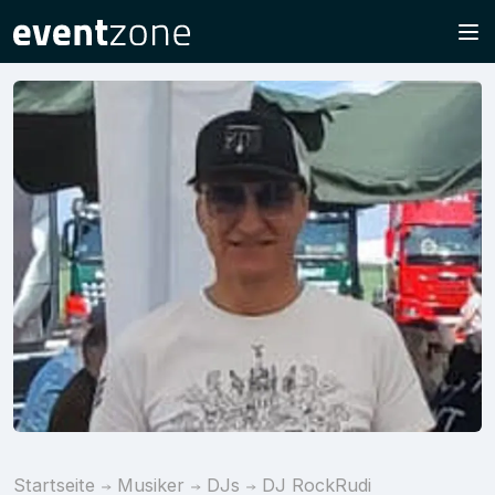
Startseite
Musiker
DJs
DJ RockRudi