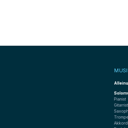
MUSI
Allein
Solom
Pianist
Gitarris
Saxoph
Trompe
Akkord