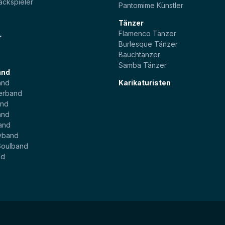
ackspieler
Pantomime Künstler
Tänzer
Flamenco Tänzer
r
Burlesque Tänzer
Bauchtänzer
Samba Tänzer
and
and
Karikaturisten
erband
and
and
and
yband
Soulband
nd