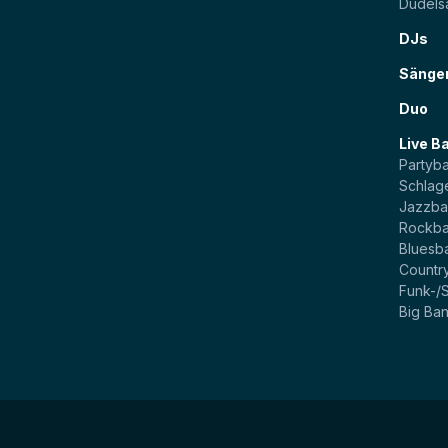
Dudels
DJs
Sänge
Duo
Live B
Partyb
Schlag
Jazzb
Rockb
Bluesb
Countr
Funk-/
Big Ba