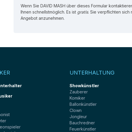
Wenn Sie DAVID MASH über dieses Formular kontaktiere
Ihnen schnellstmöglich. Es ist
gratis
. Sie verpflichten sich
Angebot anzunehmen.
KER
UNTERHALTUNG
unterhalter
Showkünstler
Zauberer
usiker
Komiker
Ballonkünstler
t
Clown
onist
Jongleur
ter
Bauchredner
eonspieler
Feuerkünstler