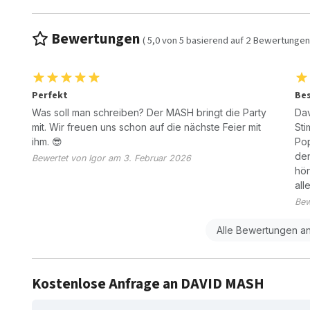
Bewertungen
(
5,0
von
5
basierend auf
2
Bewertungen
Perfekt
Bes
Was soll man schreiben? Der MASH bringt die Party
Dav
mit. Wir freuen uns schon auf die nächste Feier mit
Sti
ihm. 😎
Pop
de
Bewertet von Igor am 3. Februar 2026
hör
all
Bew
Alle Bewertungen a
Kostenlose Anfrage an DAVID MASH