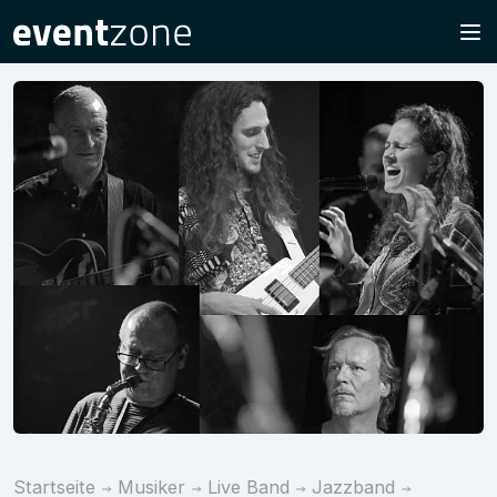
Startseite
Musiker
Live Band
Jazzband