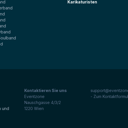
and
Karikaturisten
erband
and
and
and
yband
Soulband
nd
Kontaktieren Sie uns
support@eventzone
Eventzone
- Zum Kontaktformu
Nauschgasse 4/3/2
n und
1220
Wien