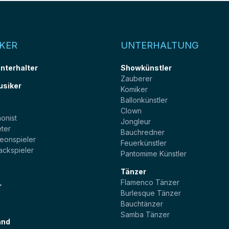
KER
UNTERHALTUNG
unterhalter
Showkünstler
Zauberer
usiker
Komiker
Ballonkünstler
t
Clown
onist
Jongleur
ter
Bauchredner
eonspieler
Feuerkünstler
ackspieler
Pantomime Künstler
Tänzer
Flamenco Tänzer
r
Burlesque Tänzer
Bauchtänzer
Samba Tänzer
and