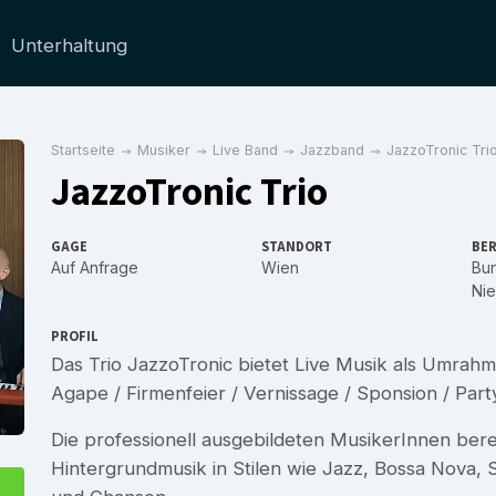
Unterhaltung
Startseite
Musiker
Live Band
Jazzband
JazzoTronic Tri
JazzoTronic Trio
GAGE
STANDORT
BER
Auf Anfrage
Wien
Bu
Nie
PROFIL
Das Trio JazzoTronic bietet Live Musik als Umrahm
Agape / Firmenfeier / Vernissage / Sponsion / Part
Die professionell ausgebildeten MusikerInnen bere
Hintergrundmusik in Stilen wie Jazz, Bossa Nova, S