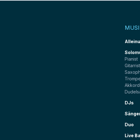
MUSI
Allein
Solom
Pianist
Gitarris
Saxoph
Trompe
Akkord
Dudels
DJs
Sänge
Duo
Live B