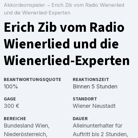
Akkordeonspieler
Erich Zib vom Radio Wienerlied
und die Wienerlied-Experten
Erich Zib vom Radio
Wienerlied und die
Wienerlied-Experten
BEANTWORTUNGSQUOTE
REAKTIONSZEIT
100%
Binnen 5 Stunden
GAGE
STANDORT
300 €
Wiener Neustadt
BEREICHE
DAUER
Bundesland Wien
,
Alleinunterhalter für
Niederösterreich
,
Auftritt bis 2 Stunden,