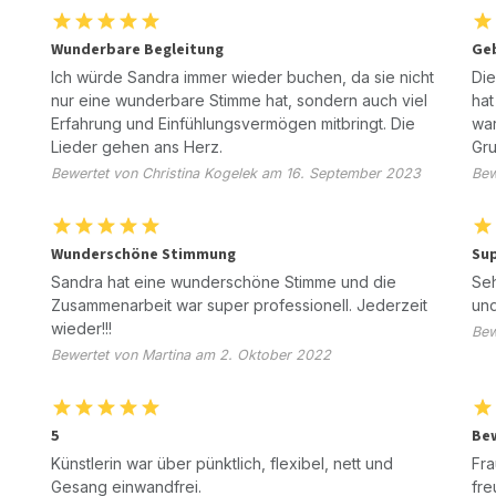
Wunderbare Begleitung
Geb
Ich würde Sandra immer wieder buchen, da sie nicht
Die
nur eine wunderbare Stimme hat, sondern auch viel
hat
Erfahrung und Einfühlungsvermögen mitbringt. Die
war
Lieder gehen ans Herz.
Gr
Bewertet von Christina Kogelek am 16. September 2023
Bew
Wunderschöne Stimmung
Sup
Sandra hat eine wunderschöne Stimme und die
Seh
Zusammenarbeit war super professionell. Jederzeit
und
wieder!!!
Bew
Bewertet von Martina am 2. Oktober 2022
5
Be
Künstlerin war über pünktlich, flexibel, nett und
Fra
Gesang einwandfrei.
fre