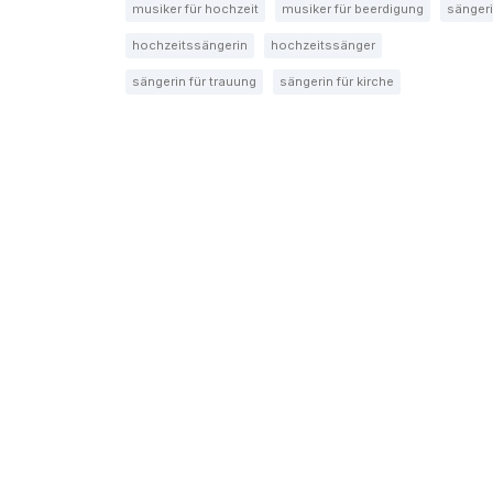
musiker für hochzeit
musiker für beerdigung
sänger
hochzeitssängerin
hochzeitssänger
sängerin für trauung
sängerin für kirche