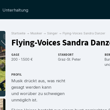
Unterhaltung
Startseite
Musiker
Sänger
Flying-Voices Sandra Danzer
Flying-Voices Sandra Danz
GAGE
STANDORT
BER
200 - 1.500 €
Graz-St. Peter
Bu
un
PROFIL
Musik drückt aus, was nicht
gesagt werden kann
und worüber zu schweigen
unmöglich ist.