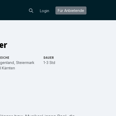
Für Anbietende
Login
er
EICHE
DAUER
rgenland
,
Steiermark
1-3 Std
d
Kärnten