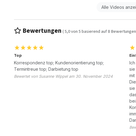
Alle Videos anze
Bewertungen
(
5,0
von
5
basierend auf
8
Bewertungen
Top
Ein
Korrespondenz top; Kundenorientierung top;
Ich
Termintreue top; Darbietung top
sie
mit
Bewertet von Susanne Wippel am 30. November 2024
Die
sie
das
bei
Kom
imm
Da
Bew