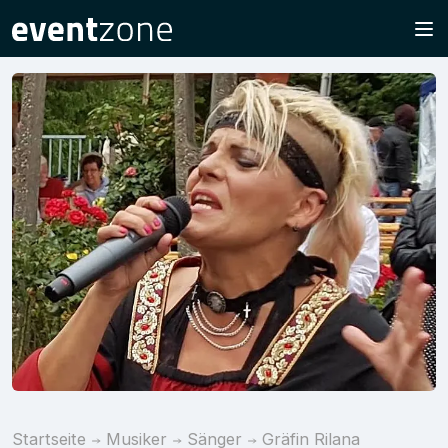
Startseite
Musiker
Sänger
Gräfin Rilana