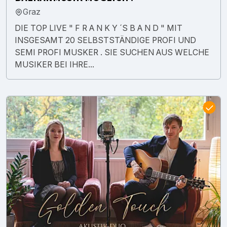
Graz
DIE TOP LIVE " F R A N K Y ´S B A N D " MIT
INSGESAMT 20 SELBSTSTÄNDIGE PROFI UND
SEMI PROFI MUSKER . SIE SUCHEN AUS WELCHE
MUSIKER BEI IHRE...