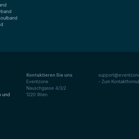
and
yband
Soulband
nd
Kontaktieren Sie uns
support@eventzone
Eventzone
- Zum Kontaktformu
Nauschgasse 4/3/2
n und
1220
Wien