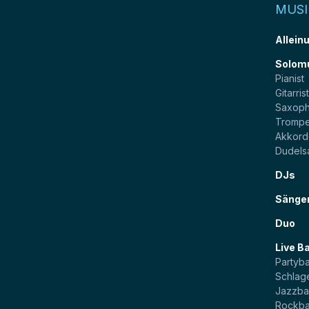
MUSI
Allein
Solom
Pianist
Gitarris
Saxoph
Trompe
Akkord
Dudels
DJs
Sänge
Duo
Live B
Partyb
Schlag
Jazzb
Rockb