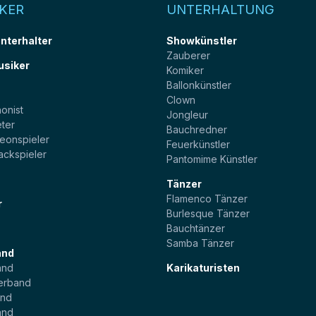
KER
UNTERHALTUNG
unterhalter
Showkünstler
Zauberer
usiker
Komiker
Ballonkünstler
t
Clown
onist
Jongleur
ter
Bauchredner
eonspieler
Feuerkünstler
ackspieler
Pantomime Künstler
Tänzer
Flamenco Tänzer
r
Burlesque Tänzer
Bauchtänzer
Samba Tänzer
and
and
Karikaturisten
erband
and
and