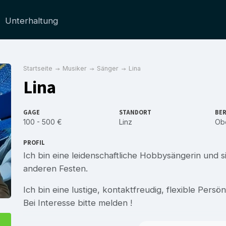
Unterhaltung
Startseite
Musiker
Sänger
Lina
Lina
GAGE
STANDORT
BER
100 - 500 €
Linz
Obe
PROFIL
Ich bin eine leidenschaftliche Hobbysängerin und 
anderen Festen.
Ich bin eine lustige, kontaktfreudig, flexible Persönl
Bei Interesse bitte melden !