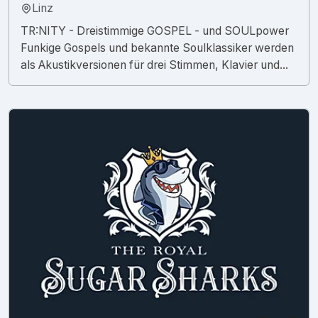
Linz
TR:NITY - Dreistimmige GOSPEL - und SOULpower
Funkige Gospels und bekannte Soulklassiker werden
als Akustikversionen für drei Stimmen, Klavier und...