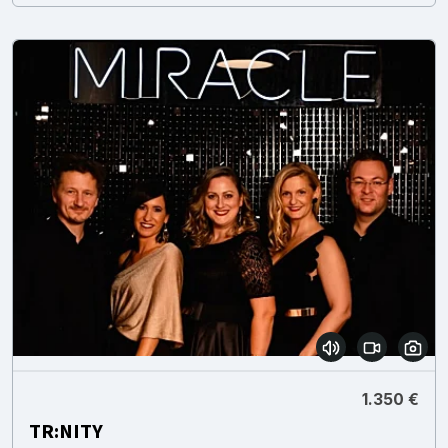
1.350 €
TR:NITY