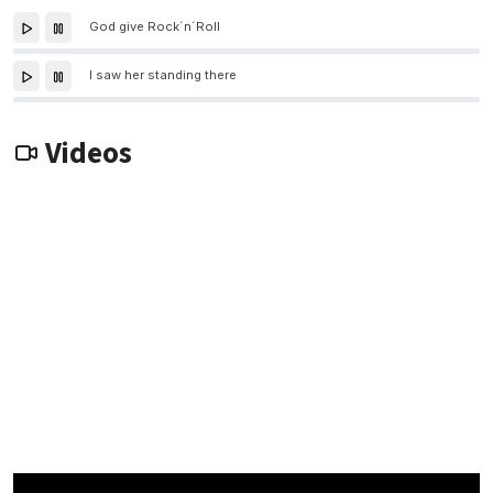
God give Rock´n´Roll
I saw her standing there
Videos