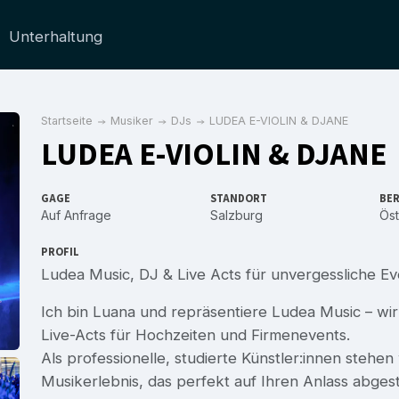
Unterhaltung
Startseite
Musiker
DJs
LUDEA E-VIOLIN & DJANE
LUDEA E-VIOLIN & DJANE
GAGE
STANDORT
BER
Auf Anfrage
Salzburg
Öst
PROFIL
Ludea Music, DJ & Live Acts für unvergessliche Ev
Ich bin Luana und repräsentiere Ludea Music – wir
Live-Acts für Hochzeiten und Firmenevents.
Als professionelle, studierte Künstler:innen stehen
Musikerlebnis, das perfekt auf Ihren Anlass abgest