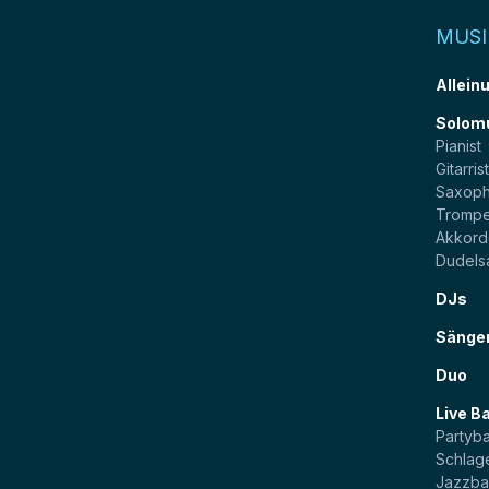
MUSI
Allein
Solom
Pianist
Gitarris
Saxoph
Trompe
Akkord
Dudels
DJs
Sänge
Duo
Live B
Partyb
Schlag
Jazzb