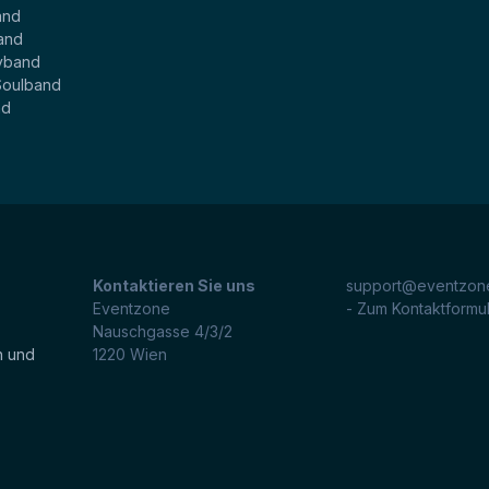
and
and
yband
Soulband
nd
Kontaktieren Sie uns
support@eventzone
Eventzone
- Zum Kontaktformu
Nauschgasse 4/3/2
n und
1220
Wien