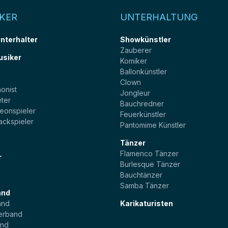
KER
UNTERHALTUNG
unterhalter
Showkünstler
Zauberer
usiker
Komiker
Ballonkünstler
t
Clown
onist
Jongleur
ter
Bauchredner
eonspieler
Feuerkünstler
ackspieler
Pantomime Künstler
Tänzer
Flamenco Tänzer
r
Burlesque Tänzer
Bauchtänzer
Samba Tänzer
and
and
Karikaturisten
erband
and