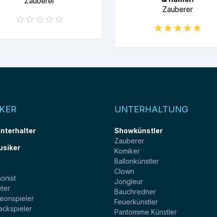
Zauberer
Zauberer
KER
UNTERHALTUNG
unterhalter
Showkünstler
Zauberer
usiker
Komiker
Ballonkünstler
t
Clown
onist
Jongleur
ter
Bauchredner
eonspieler
Feuerkünstler
ackspieler
Pantomime Künstler