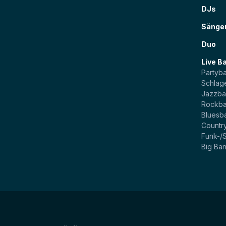
DJs
Sänge
Duo
Live B
Partyb
Schlag
Jazzb
Rockb
Bluesb
Countr
Funk-/
Big Ba