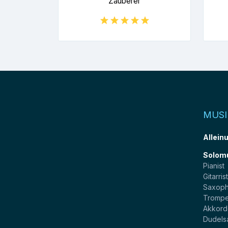
Zauberer
MUSI
Allein
Solom
Pianist
Gitarris
Saxoph
Trompe
Akkord
Dudels