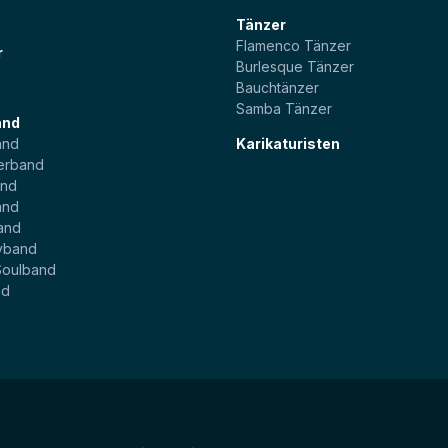
Tänzer
Flamenco Tänzer
r
Burlesque Tänzer
Bauchtänzer
Samba Tänzer
and
and
Karikaturisten
erband
and
and
and
yband
Soulband
nd