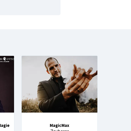
Magie
MagicMax