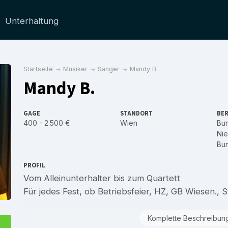
Unterhaltung
Startseite
Musiker
Sänger
Mandy B.
Mandy B.
GAGE
STANDORT
BER
400 - 2.500 €
Wien
Bu
Nie
Bu
PROFIL
Vom Alleinunterhalter bis zum Quartett
Für jedes Fest, ob Betriebsfeier, HZ, GB Wiesen., S
Komplette Beschreibun