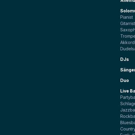
Allein
Solom
Pianist
Gitarris
Saxoph
Trompe
Akkord
Dudels
DJs
Sänge
Duo
Live B
Partyb
Schlag
Jazzb
Rockb
Bluesb
Countr