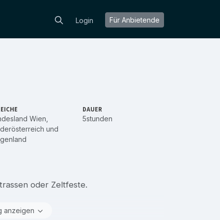
Für Anbietende
Login
EICHE
DAUER
ndesland Wien
,
5stunden
derösterreich
und
rgenland
trassen oder Zeltfeste.
g anzeigen