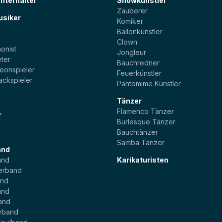
unterhalter
Showkünstler
Zauberer
usiker
Komiker
Ballonkünstler
t
Clown
onist
Jongleur
ter
Bauchredner
eonspieler
Feuerkünstler
ackspieler
Pantomime Künstler
Tänzer
Flamenco Tänzer
r
Burlesque Tänzer
Bauchtänzer
Samba Tänzer
and
and
Karikaturisten
erband
and
and
and
yband