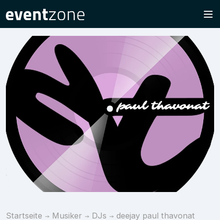
Startseite
Musiker
DJs
deejay paul thavonat