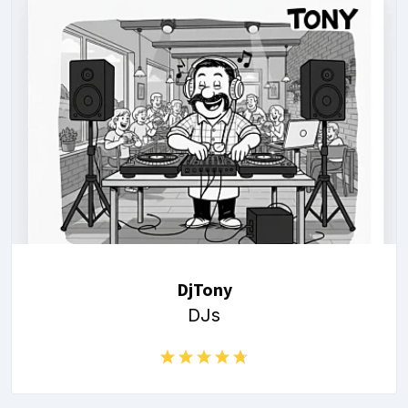
DjTony
DJs